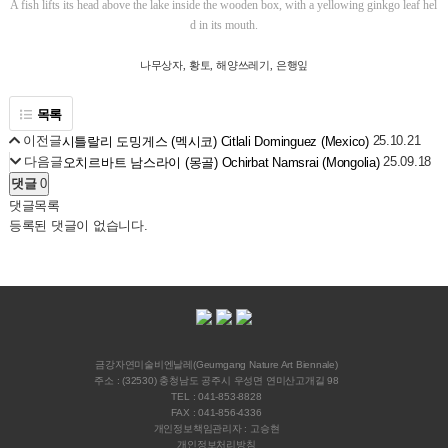
A fish lifts its head above the lake inside the wooden box, with a yellowing ginkgo leaf hel
d in its mouth.
나무상자
,
황토
,
해양쓰레기
,
은행잎
목록
이전글
25.10.21
시틀랄리 도밍게스 (멕시코) Citlali Dominguez (Mexico)
다음글
25.09.18
오치르바트 남스라이 (몽골) Ochirbat Namsrai (Mongolia)
댓글
0
댓글목록
등록된 댓글이 없습니다.
금강자연미술비엔날레(Geumgang Nature Art Biennale)
주소 : (32530) 충청남도 공주시 우성면 연미산고개길 98
TEL : 041-853-8828
FAX : 041-856-4336
개인정보책임관리자 : 고승현
개인정보처리방침