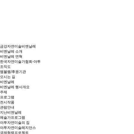
금강자연미술비엔날레
비엔날레 소개
비엔날레 연혁
한국자연미술가협회-야투
조직도
엠블렘/후원기관
오시는 길
비엔날레
비엔날레 행사개요
주제
프로그램
전시작품
관람안내
지난비엔날레
예술가프로그램
야투자연미술의 집
야투자연미술레지던스
국제협력프로젝트