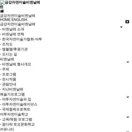
금강자연미술비엔날레
HOME
ENGLISH
금강자연미술비엔날레
- 비엔날레 소개
- 비엔날레 연혁
- 한국자연미술가협회-야투
- 조직도
- 엠블렘/후원기관
- 오시는 길
비엔날레
- 비엔날레 행사개요
- 주제
- 프로그램
- 전시작품
- 관람안내
- 지난비엔날레
예술가프로그램
- 야투자연미술의 집
- 야투자연미술레지던스
- 국제협력프로젝트
야투자연미술학교
- 교육/체험 프로그램
- 꿈다락 토요문화학교
커뮤니티