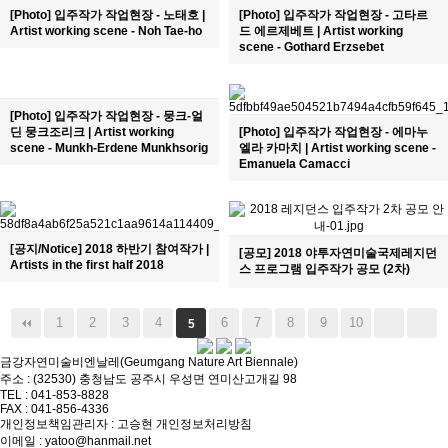
[Photo] 입주작가 작업현장 - 노태호 |
[Photo] 입주작가 작업현장 - 고타르
Artist working scene - Noh Tae-ho
드 에르제베트 | Artist working
scene - Gothard Erzsebet
[Photo] 입주작가 작업현장 - 뭉크-얼
딘 뭉크조리크 | Artist working
[Photo] 입주작가 작업현장 - 에마누
scene - Munkh-Erdene Munkhsorig
엘라 카마치 | Artist working scene -
Emanuela Camacci
[공지/Notice] 2018 하반기 참여작가 |
[공모] 2018 야투자연미술국제레지던
Artists in the first half 2018
스 프로그램 입주작가 공모 (2차)
1
2
3
4
6
7
8
9
10
5
금강자연미술비엔날레(Geumgang Nature Art Biennale)
주소 : (32530) 충청남도 공주시 우성면 연미산고개길 98
TEL : 041-853-8828
FAX : 041-856-4336
개인정보책임관리자 : 고승현
개인정보처리방침
이메일 : yatoo@hanmail.net