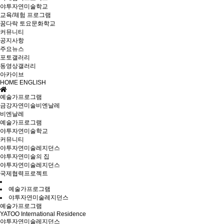
야투자연미술학교
교육/체험 프로그램
꿈다락 토요문화학교
커뮤니티
공지사항
주요뉴스
포토갤러리
동영상갤러리
아카이브
HOME
ENGLISH
예술가프로그램
금강자연미술비엔날레
비엔날레
예술가프로그램
야투자연미술학교
커뮤니티
야투자연미술레지던스
야투자연미술의 집
야투자연미술레지던스
국제협력프로젝트
예술가프로그램
야투자연미술레지던스
예술가프로그램
YATOO International Residence
야투자연미술레지던스